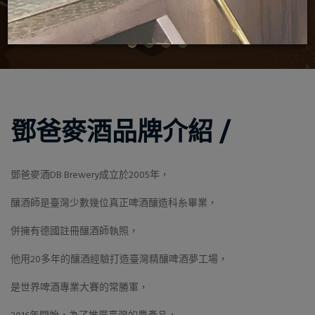
鄧爸麥酒品牌介紹 /
鄧爸麥酒DB Brewery成立於2005年，
釀酒師是臺灣少數幾位真正啤酒釀造科糸畢業，
併擁有德國註冊釀酒師執照，
他用20多年的釀酒經驗打造臺灣精釀啤酒夢工場，
是世界啤酒專業大賽的常勝軍，