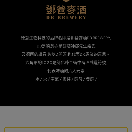
德意生物科技的品牌名即是鄧爸麥酒DB BREWERY,
DB是德意亦是釀酒師鄧先生姓氏
及德國的讀音,皆以D開頭,也代表DR.專業的意思。
六角形的LOGO是簡化鍊金術中啤酒釀造符號,
代表啤酒的六大元素
水 / 火 / 空氣 / 麥芽 / 酵母 / 發酵 /