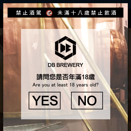
Toggle
navigat
臺灣精釀系列啤酒
臺北蜂蜜 / 新北馬告 / 桃園酸柑茶 / 苗栗草
莓 /
雲林咖啡 / 台南芒果 / 花蓮小米蜂蜜氣泡酒
產品介紹
哪裡買?