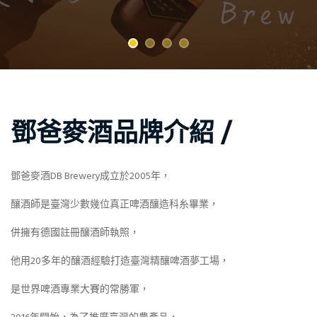
鄧爸麥酒品牌介紹 /
鄧爸麥酒DB Brewery成立於2005年，
釀酒師是臺灣少數幾位真正啤酒釀造科糸畢業，
併擁有德國註冊釀酒師執照，
他用20多年的釀酒經驗打造臺灣精釀啤酒夢工場，
是世界啤酒專業大賽的常勝軍，