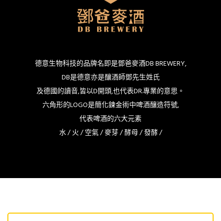
德意生物科技的品牌名即是鄧爸麥酒DB BREWERY,
DB是德意亦是釀酒師鄧先生姓氏
及德國的讀音,皆以D開頭,也代表DR.專業的意思。
六角形的LOGO是簡化鍊金術中啤酒釀造符號,
代表啤酒的六大元素
水 / 火 / 空氣 / 麥芽 / 酵母 / 發酵 /