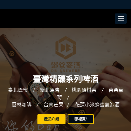
Toggle
navigat
臺灣精釀系列啤酒
臺北蜂蜜 / 新北馬告 / 桃園酸柑茶 / 苗栗草
莓 /
雲林咖啡 / 台南芒果 / 花蓮小米蜂蜜氣泡酒
產品介紹
哪裡買?