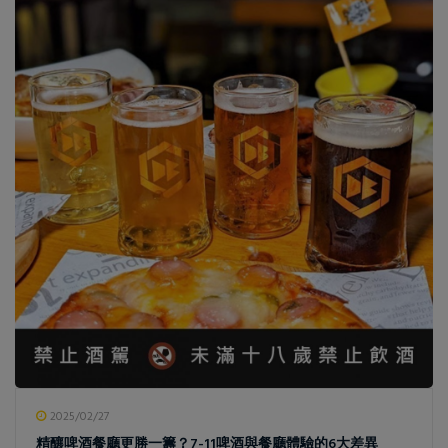
2025/02/27
精釀啤酒餐廳更勝一籌？7-11啤酒與餐廳體驗的6大差異