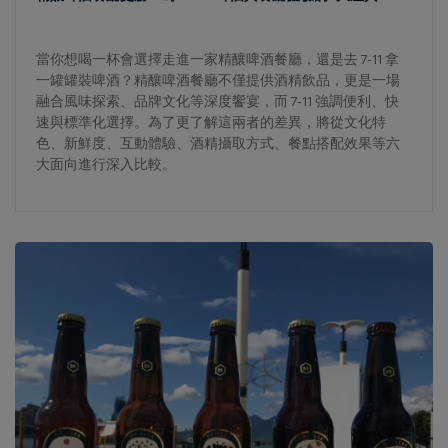
當你想喝一杯會選擇走進一家精釀啤酒餐廳，還是去 7-11 拿
一罐罐裝啤酒？精釀啤酒餐廳不僅提供酒精飲品，更是一場
融合風味探索、品牌文化等深度饗宴，而 7-11 強調便利、快
速與標準化選擇。為了更了解這兩者的差異，將從文化特
色、新鮮度、互動體驗、酒精攝取方式、餐點搭配效果等六
大面向進行深入比較。