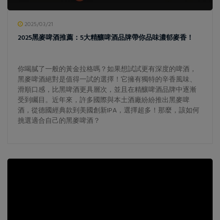
2025/03/21
2025黑麥啤酒推薦：5大精釀啤酒品牌帶你品味濃郁麥香！
你喝膩了一般的黃金拉格嗎？如果想試試更有深度的啤酒，
黑麥啤酒絕對是值得一試的選擇！它擁有獨特的辛香風味、
滑順口感，比黑啤酒更具層次，並且在精釀啤酒品牌中逐漸
受到矚目。近年來，許多國際與本土酒廠紛紛推出黑麥啤
酒，從德國經典款到美國創新IPA，選擇超多！那麼，該如何
挑選適合自己的黑麥啤酒？