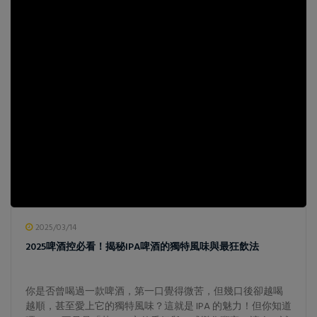
2025/03/14
2025啤酒控必看！揭秘IPA啤酒的獨特風味與最狂飲法
你是否曾喝過一款啤酒，第一口覺得微苦，但幾口後卻越喝
越順，甚至愛上它的獨特風味？這就是 IPA 的魅力！但你知道