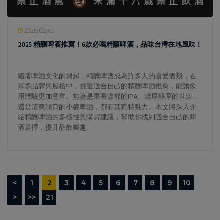
2025/02/03
2025 精釀啤酒推薦！6款必喝精釀啤酒，品味台灣在地風味！
隨著啤酒文化的興起，精釀啤酒成為許多人的喜愛酒類，在
眾多品牌與風格中，挑選適合自己的精釀啤酒推薦，能讓飲
用體驗更加豐富。無論是果香濃郁的IPA、濃厚醇厚的世涛，
還是清爽順口的小麥啤酒，都有其獨特魅力。本文將深入介
紹精釀啤酒的多樣性與購買建議，幫助你找到適合自己的啤
酒選擇，提升品飲樂趣。
<
1
2
3
4
5
6
7
8
9
10
>
>>
21