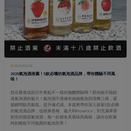
2025/03/28
2025氣泡酒推薦！5款必嚐的氣泡酒品牌，帶你體驗不同風
味！
想在聚會或節日中來點不一樣的微醺體驗嗎？那你絕不能錯
過氣泡酒的魅力！氣泡酒不僅擁有細緻氣泡與清爽口感，還
能瞬間點亮氣氛、提升儀式感。本篇將帶你深入探索5款必嚐
的氣泡酒品牌，從經典香檳、義大利Prosecco，到充滿果香
創意的微甜氣泡酒，每一款都各具風味與風格，讓你在歡聚
時刻暢飲不同氛圍的氣泡世界！