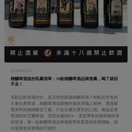
2025/02/13
精釀啤酒迷的私藏清單：10款精釀啤酒品牌推薦，喝了就回
不去！
喜歡品飲啤酒的你，是否曾經聽過精釀啤酒？相較於市售的
大量生產啤酒，精釀啤酒強調獨特風味與職人精神，透過嚴
選原料與細緻釀造工藝，打造出層次豐富的口感。無論是果
香濃郁的艾爾啤酒、苦韻深邃的IPA，還是帶有焦糖與咖啡香
的世濤，每一款精釀啤酒品牌都能帶來驚喜的味蕾體驗，讓
你發掘更多啤酒的可能性。