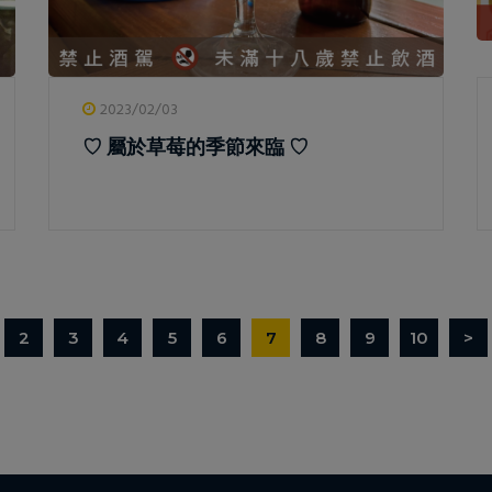
2023/02/03
♡ 屬於草莓的季節來臨 ♡
2
3
4
5
6
7
8
9
10
>