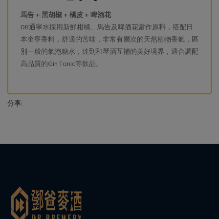
馬告 + 黑胡椒 + 橘皮 + 啤酒花
DB通寧水採用新鮮柑橘、馬告及啤酒花當作原料，搭配日
本奎寧香料，舒適的苦味，非常有層次的天然植物香氣，區
別一般的氣泡糖水，達到和琴酒互補的美好境界，適合調配
高品質的Gin Tonic等飲品。
分享: