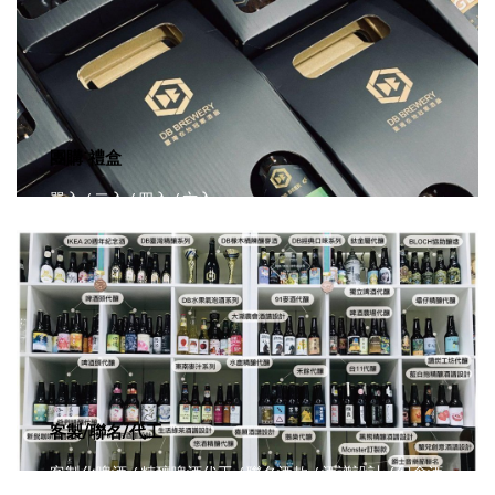
團購˙禮盒
單入 / 二入 / 四入 / 六入
客製/聯名/代工
客製化啤酒 / 精釀啤酒代工 / 聯名酒款 / 酒譜設計 / 紀念酒