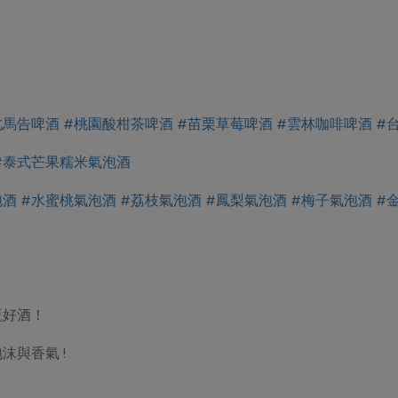
北馬告啤酒
#桃園酸柑茶啤酒
#苗栗草莓啤酒
#雲林咖啡啤酒
#
#泰式芒果糯米氣泡酒
泡酒
#水蜜桃氣泡酒
#荔枝氣泡酒
#鳳梨氣泡酒
#梅子氣泡酒
#
瓶好酒！
與香氣 !