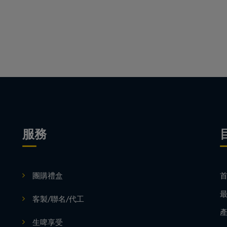
服務
團購禮盒
客製/聯名/代工
生啤享受