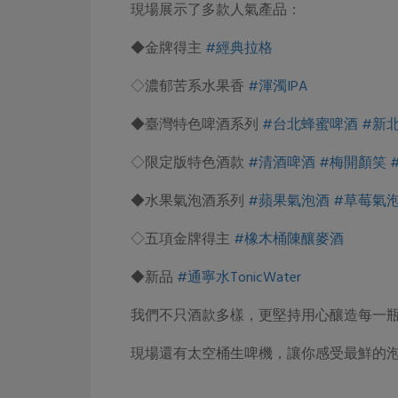
現場展示了多款人氣產品：
◆金牌得主
#經典拉格
◇濃郁苦系水果香
#渾濁IPA
◆臺灣特色啤酒系列
#台北蜂蜜啤酒
#新
◇限定版特色酒款
#清酒啤酒
#梅開顏笑
◆水果氣泡酒系列
#蘋果氣泡酒
#草莓氣
◇五項金牌得主
#橡木桶陳釀麥酒
◆新品
#通寧水TonicWater
我們不只酒款多樣，更堅持用心釀造每一
現場還有太空桶生啤機，讓你感受最鮮的泡沫