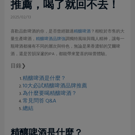
推薦，喝了就回不去！
2025/02/13
喜歡品飲啤酒的你，是否曾經聽過
精釀啤酒
？相較於市售的大
量生產啤酒，
精釀啤酒品牌強
調獨特風味與職人精神，讓每一
瓶啤酒都擁有不同的層次與特色，無論是果香濃郁的艾爾啤
酒，還是苦韻深邃的IPA，都能帶來驚喜的味蕾體驗。
目錄❯
精釀啤酒是什麼？
10大必試精釀啤酒品牌推薦
為什麼要喝精釀啤酒？
常見問答 Q&A
總結
精釀啤酒是什麼？