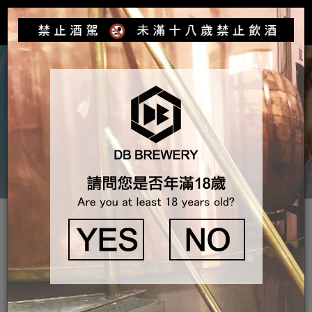
Toggle
navigat
產品介紹
啤酒新知識
精釀啤酒迷的私藏清單：10款精釀啤酒品牌推薦，喝了
就回不去！