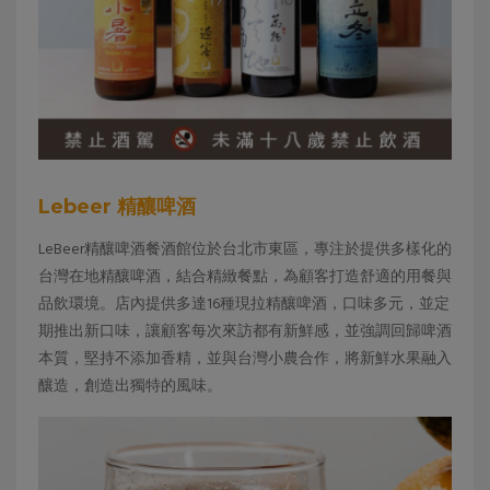
Lebeer 精釀啤酒
LeBeer精釀啤酒餐酒館位於台北市東區，專注於提供多樣化的
台灣在地精釀啤酒，結合精緻餐點，為顧客打造舒適的用餐與
品飲環境。店內提供多達16種現拉精釀啤酒，口味多元，並定
期推出新口味，讓顧客每次來訪都有新鮮感，並強調回歸啤酒
本質，堅持不添加香精，並與台灣小農合作，將新鮮水果融入
釀造，創造出獨特的風味。