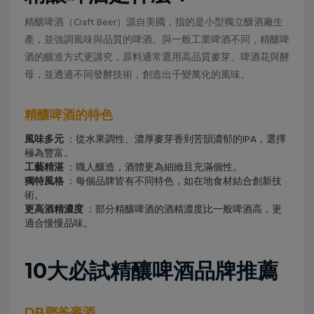
精釀啤酒（Craft Beer）源自美國，指的是小型獨立釀酒廠生
產，並強調風味與品質的啤酒。與一般工業啤酒不同，精釀啤
酒的釀造方式更講究，原料通常選用高品質麥芽、啤酒花與酵
母，並透過不同發酵技術，創造出千變萬化的風味。
精釀啤酒的特色
風味多元
：從水果調性、濃厚麥芽香到苦韻濃郁的IPA，選擇
極為豐富。
工藝精湛
：職人釀造，酒體更為細緻且充滿個性。
獨特風格
：每個品牌皆有不同特色，如在地食材結合創新技
術。
更高酒精濃度
：部分精釀啤酒的酒精濃度比一般啤酒高，更
適合慢慢品味。
10大必試精釀啤酒品牌推薦
DB鄧爸麥酒