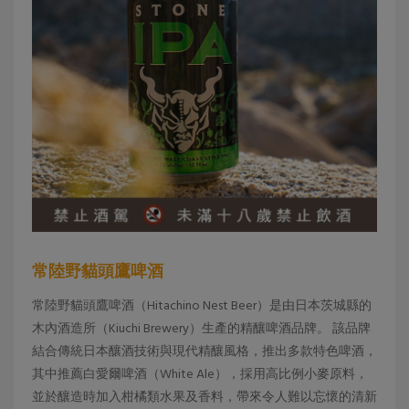
常陸野貓頭鷹啤酒
常陸野貓頭鷹啤酒（Hitachino Nest Beer）是由日本茨城縣的
木內酒造所（Kiuchi Brewery）生產的精釀啤酒品牌。 該品牌
結合傳統日本釀酒技術與現代精釀風格，推出多款特色啤酒，
其中推薦白愛爾啤酒（White Ale），採用高比例小麥原料，
並於釀造時加入柑橘類水果及香料，帶來令人難以忘懷的清新