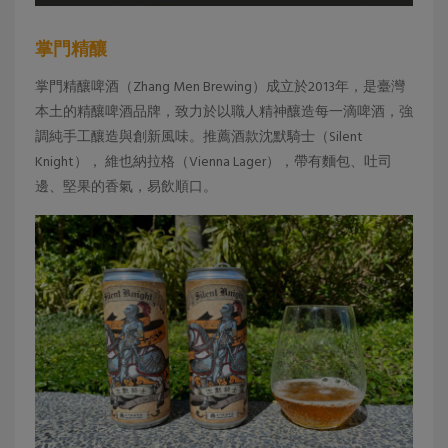
掌門精釀
掌門精釀啤酒（Zhang Men Brewing）成立於2013年，是臺灣
本土的精釀啤酒品牌，致力於以職人精神釀造每一滴啤酒，強
調純手工釀造與創新風味。推薦酒款沈默騎士（Silent
Knight）， 維也納拉格（Vienna Lager），帶有麵包、吐司
邊、堅果的香氣，易飲順口。