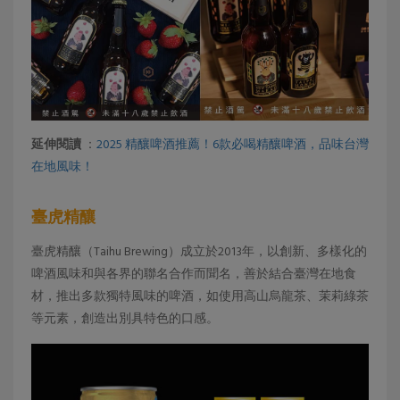
延伸閱讀
：
2025 精釀啤酒推薦！6款必喝精釀啤酒，品味台灣
在地風味！
臺虎精釀
臺虎精釀（Taihu Brewing）成立於2013年，以創新、多樣化的
啤酒風味和與各界的聯名合作而聞名，善於結合臺灣在地食
材，推出多款獨特風味的啤酒，如使用高山烏龍茶、茉莉綠茶
等元素，創造出別具特色的口感。