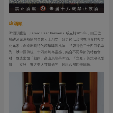
啤酒頭
啤酒頭釀造（Taiwan Head Brewers）成立於2015年，由三位
對釀酒充滿熱情的專業人士創立，致力於以台灣在地食材與文
化元素，創造出獨特的精釀啤酒風味。品牌特色二十四節氣系
列，以中國傳統二十四節氣為靈感，結合不同季節的特色食
材，釀造出如「穀雨」高山烏龍茶啤酒、「立夏」美式淺色愛
爾、「立秋」東方美人茶啤酒等，展現台灣四季風味。