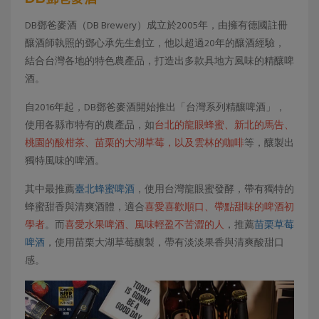
DB鄧爸麥酒（DB Brewery）成立於2005年，由擁有德國註冊
釀酒師執照的鄧心承先生創立，他以超過20年的釀酒經驗，
結合台灣各地的特色農產品，打造出多款具地方風味的精釀啤
酒。
自2016年起，DB鄧爸麥酒開始推出「台灣系列精釀啤酒」，
使用各縣市特有的農產品，如
台北的龍眼蜂蜜、新北的馬告、
桃園的酸柑茶、苗栗的大湖草莓，以及雲林的咖啡
等，釀製出
獨特風味的啤酒。
其中最推薦
臺北蜂蜜啤酒
，使用台灣龍眼蜜發酵，帶有獨特的
蜂蜜甜香與清爽酒體，適合
喜愛喜歡順口、帶點甜味的啤酒初
學者
。而
喜愛水果啤酒、風味輕盈不苦澀的人
，推薦
苗栗草莓
啤酒
，使用苗栗大湖草莓釀製，帶有淡淡果香與清爽酸甜口
感。