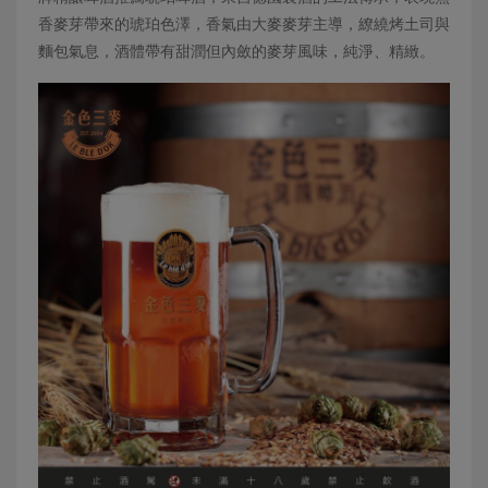
香麥芽帶來的琥珀色澤，香氣由大麥麥芽主導，繚繞烤土司與
麵包氣息，酒體帶有甜潤但內斂的麥芽風味，純淨、精緻。