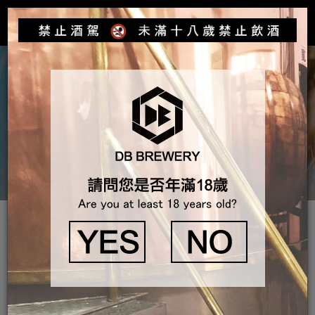
Toggle
navigat
產品介紹
活動好康報報
2024城市嶼浪青創攤車市集