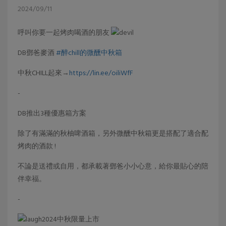
2024/09/11
呼叫你要一起烤肉喝酒的朋友
DB鄧爸麥酒
#醉chill的微醺中秋箱
中秋CHILL起來→
https://lin.ee/oiliWfF
-
DB推出3種優惠箱方案
除了有滿滿的秋柚啤酒箱，另外微醺中秋箱更是搭配了適合配
烤肉的酒款 !
不論是送禮或自用，都承載著鄧爸小小心意，給你最貼心的陪
伴幸福。
-
2024中秋限量上市