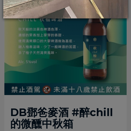
DB鄧爸麥酒 #醉chill
的微醺中秋箱