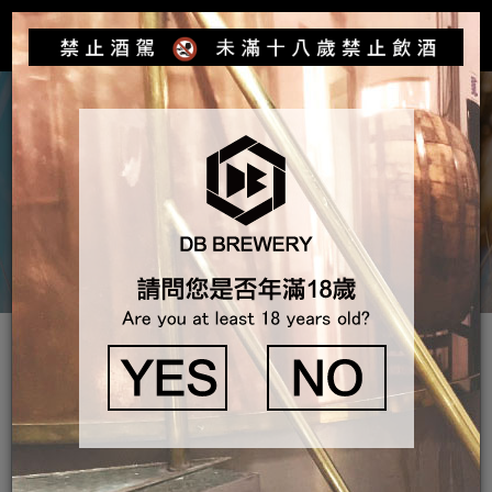
Toggle
navigat
產品介紹
酒廠最新動態
DB鄧爸麥酒 #醉chill的微醺中秋箱