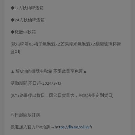
◆12入秋柚啤酒箱
◆24入秋柚啤酒箱
◆微醺中秋箱
(秋柚啤酒X6.梅子氣泡酒X2.芒果糯米氣泡酒X2.德製玻璃杯禮
盒X1)
▲ 醉Chill的微醺中秋箱 不限數量享免運▲
活動期間:即日起-2024/9/13
(9/13為最後出貨日，因節日貨量大，恕無法指定到貨日)
即日起開放訂購
歡迎加入官方line洽詢→
https://lin.ee/oiliWfF