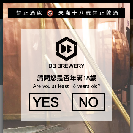
Toggle
navigat
產品介紹
獲獎紀錄
2025
世界啤酒大賽WBA ：雲林咖啡啤酒 世界冠軍
世界啤酒大賽WBA ：雲林咖啡啤酒 臺灣優勝 & 金牌
世界啤酒大賽WBA ：臺北蜂蜜啤酒 銀牌
世界啤酒大賽WBA ：清酒啤酒 銅牌
世界啤酒大賽WBA ：愛啤兒無酒精飲 銅牌