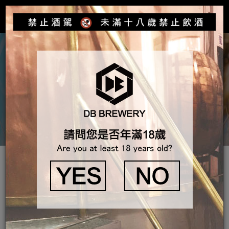
Toggle
navigat
產品介紹
獲獎紀錄
2025
世界啤酒大賽WBA ：雲林咖啡啤酒 世界冠軍
世界啤酒大賽WBA ：雲林咖啡啤酒 臺灣優勝 & 金牌
世界啤酒大賽WBA ：臺北蜂蜜啤酒 銀牌
世界啤酒大賽WBA ：清酒啤酒 銅牌
世界啤酒大賽WBA ：愛啤兒無酒精飲 銅牌